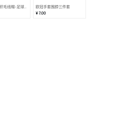
织毛线帽-足球俱
欧冠手套围脖三件套
¥
7.00