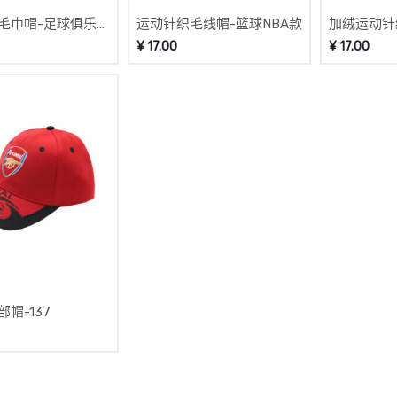
毛巾帽-足球俱乐部
运动针织毛线帽-篮球NBA款
加绒运动针
乐部款
¥
17.00
¥
17.00
帽-137