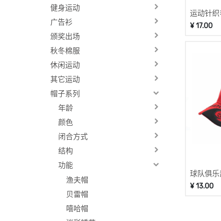
健身运动
运动针织
广告衫
款
¥
17.00
颁奖出场
秋冬棉服
休闲运动
其它运动
帽子系列
年龄
颜色
闭合方式
结构
功能
球队俱乐部
渔夫帽
¥
13.00
贝雷帽
嘻哈帽