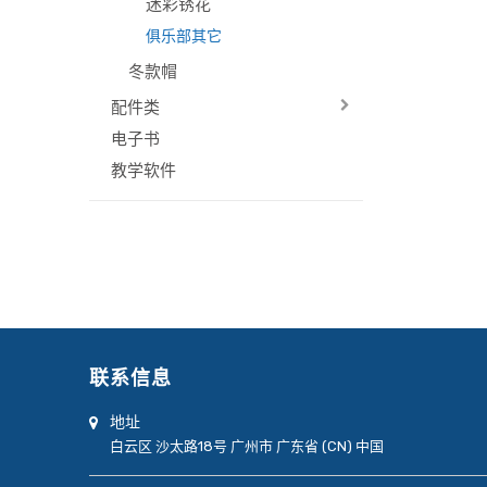
迷彩锈花
俱乐部其它
冬款帽
配件类
电子书
教学软件
联系信息
地址
白云区
沙太路18号
广州市
广东省 (CN)
中国