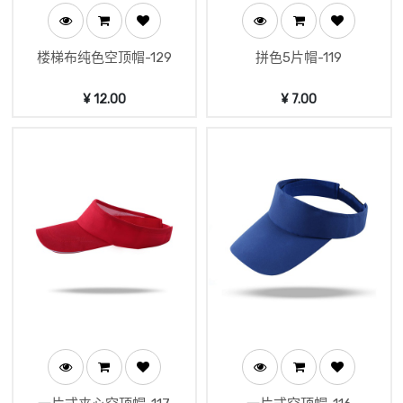
楼梯布纯色空顶帽-129
拼色5片帽-119
¥
12.00
¥
7.00