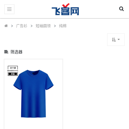
显
示
类
别
广告衫
短袖圆领
纯棉
筛选器