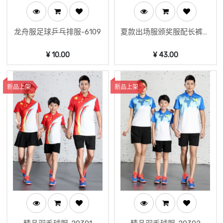
龙舟服足球乒乓排服-6109
夏款出场服颁奖服配长裤套
装-20301
¥
10.00
¥
43.00
新品上架
新品上架