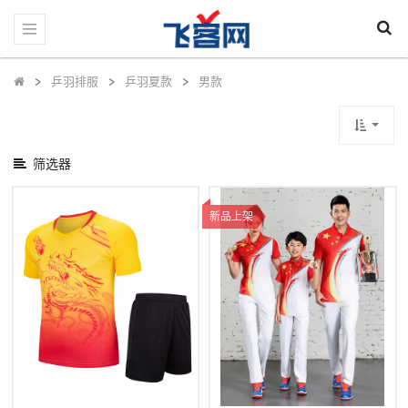
显
示
类
别
乒羽排服
乒羽夏款
男款
筛选器
新品上架