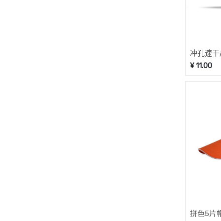
冲孔速干
¥
11.00
拼色5片帽