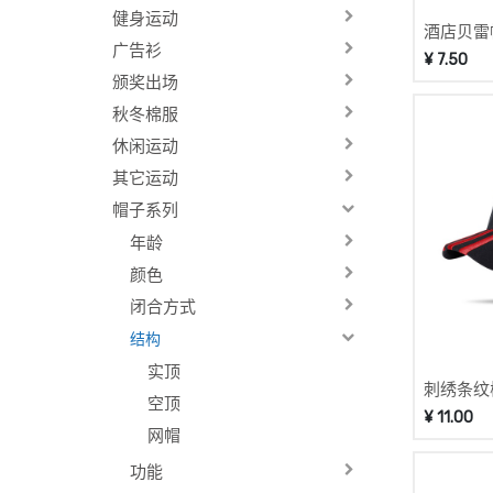
健身运动
酒店贝雷帽
广告衫
¥
7.50
颁奖出场
秋冬棉服
休闲运动
其它运动
帽子系列
年龄
颜色
闭合方式
结构
实顶
刺绣条纹棒
空顶
¥
11.00
网帽
功能