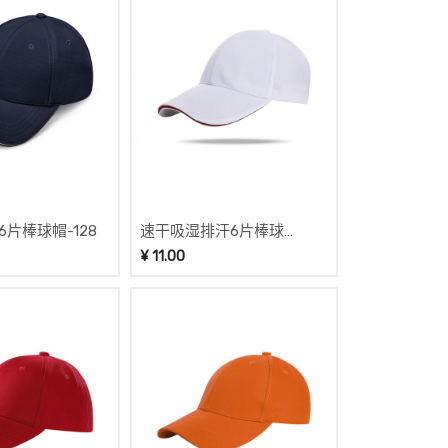
片棒球帽-128
速干吸湿排汗6片棒球
帽-127
¥
11.00