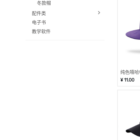
冬款帽
配件类
电子书
教学软件
纯色嘻哈帽
¥
11.00