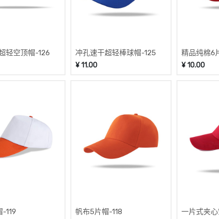
超轻空顶帽-126
冲孔速干超轻棒球帽-125
精品纯棉6
帽-124
¥
11.00
¥
10.00
-119
帆布5片帽-118
一片式夹心空