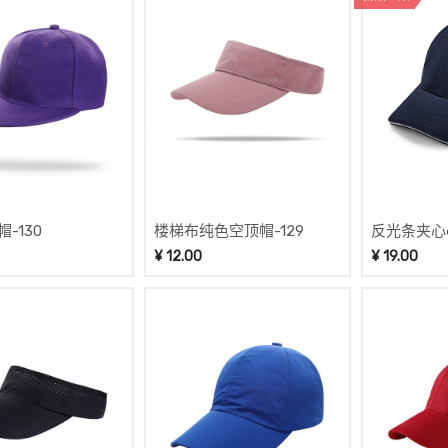
-130
楼梯布纯色空顶帽-129
反光条夹心6
¥
12.00
¥
19.00