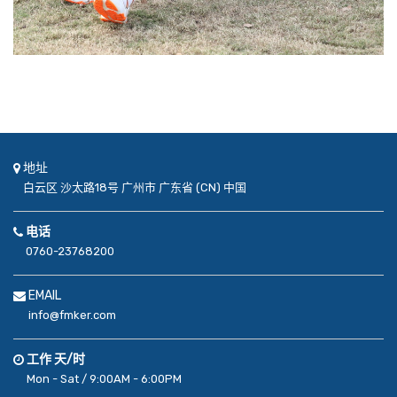
地址
白云区
沙太路18号
广州市
广东省 (CN)
中国
电话
0760-23768200
EMAIL
info@fmker.com
工作 天/时
Mon - Sat / 9:00AM - 6:00PM