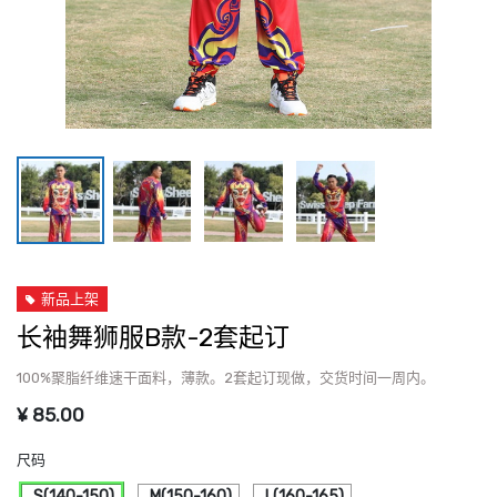
新品上架
长袖舞狮服B款-2套起订
100%聚脂纤维速干面料，薄款。2套起订现做，交货时间一周内。
¥
85.00
尺码
S(140-150)
M(150-160)
L(160-165)