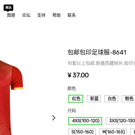
精选
城
图册
论坛
支持
帮助
联系
包邮包印足球服-8641
10套以上包邮,新疆西藏除外,胶印多3
¥
37.00
颜色
红色
彩蓝
白色
粉色
尺码
4XS(100-120)
3XS(120-130
S(150-160)
M(160-165)