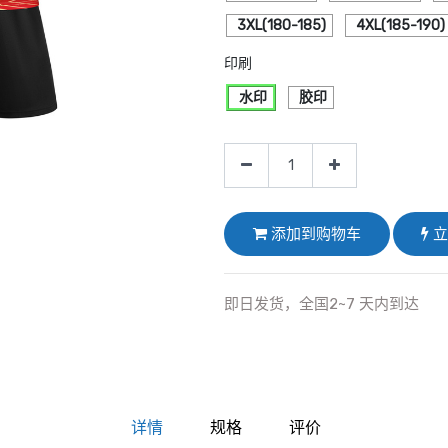
3XL(180-185)
4XL(185-190)
印刷
水印
胶印
添加到购物车
立
即日发货，全国2~7 天内到达
详情
规格
评价