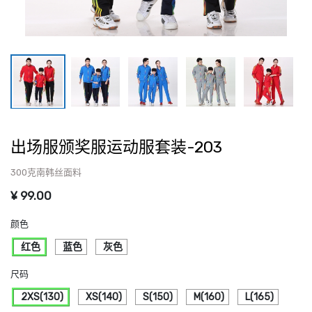
出场服颁奖服运动服套装-203
300克南韩丝面料
¥
99.00
颜色
红色
蓝色
灰色
尺码
2XS(130)
XS(140)
S(150)
M(160)
L(165)