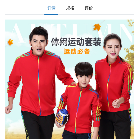
详情
规格
评价