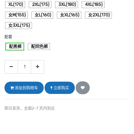
XL(170)
2XL(175)
3XL(180)
4XL(185)
女M(155)
女L(160)
女XL(165)
女2XL(170)
女3XL(175)
配套
配黑裤
配同色裤
添加到购物车
立即购买
即日发货，全国2~7 天内到达