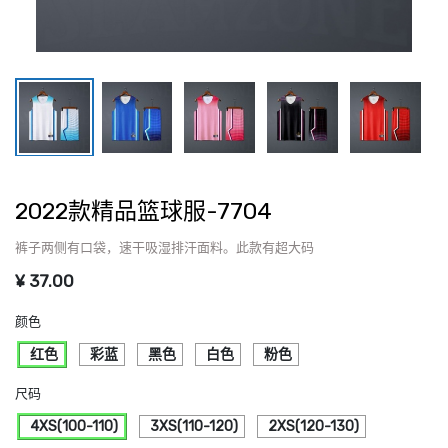
2022款精品篮球服-7704
裤子两侧有口袋，速干吸湿排汗面料。此款有超大码
¥
37.00
颜色
红色
彩蓝
黑色
白色
粉色
尺码
4XS(100-110)
3XS(110-120)
2XS(120-130)