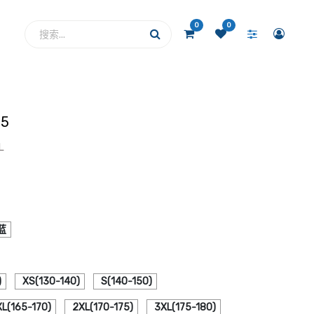
0
0
5
L
蓝
)
XS(130-140)
S(140-150)
XL(165-170)
2XL(170-175)
3XL(175-180)