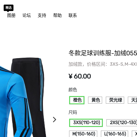
精选
城
图册
论坛
支持
帮助
联系
冬款足球训练服-加绒055
加绒款，价格区间：3XS-S,M-4X
¥
60.00
颜色
橙色
黄色
荧光绿
天
尺码
3XS(110-120)
2XS(120-130
M(150-160)
L(160-165)