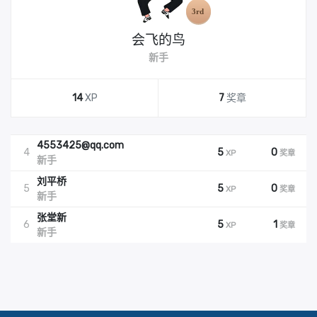
会飞的鸟
新手
14
XP
7
奖章
4553425@qq.com
4
5
0
XP
奖章
新手
刘平桥
5
5
0
XP
奖章
新手
张堂新
6
5
1
XP
奖章
新手