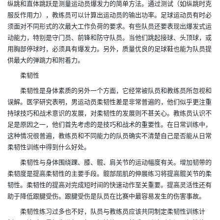
纵跳和直体跳跃是测量运动员爆发力的简单方法。通过测试（如纵跳时克
服反作用力），教练员可以计算出运动员的输出功率。足球运动员有时必
须面对不同形式的次最大工作负荷的要求。有些队员还要表现出爆发式运
动能力，特别是守门员、前锋和防守队员。当他们跳起接球、头顶球，或
用胸部停球时，必须具有爆发力。另外，质量优良的足球鞋也能为队员提
供最大的弹跳力和附着力。
柔韧性
柔韧性是身体素质的另外一个方面，它经常被队员和教练员所忽视和
误解。医学研究表明，男运动员柔韧性差是非常普遍的，他们似乎更注重
持球技巧和战术意识的发展，对柔韧性的发展则不甚关心。教练员认识不
足是原因之一，他们首先考虑的是技巧和战术的重要性。在日常训练中，
这种情况很普遍，教练员和不同能力的队员确实不清楚自己是否能从日常
柔韧性训练中得到什么好处。
柔韧性与身体围绕踝、膝、髋、肩关节的运动幅度有关。增加韧带的
柔韧度是提高柔韧性的主要手段。髋部屈肌的伸展练习将提高髋关节的柔
韧性。柔韧性的提高对完成短时间的快速动作至关重要。提高灵活性还有
助于降低跟腱受伤。跟腱受伤是队员在比赛中最容易发生的伤害事故。
柔韧性练习过多也不好，队员与教练员应该共同制定柔韧性训练计