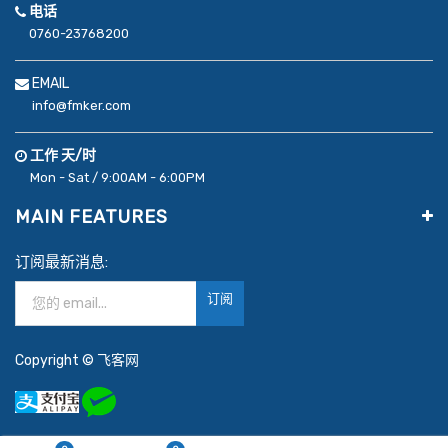
电话
0760-23768200
EMAIL
info@fmker.com
工作 天/时
Mon - Sat / 9:00AM - 6:00PM
MAIN FEATURES
订阅最新消息:
订阅
Copyright ©
飞客网