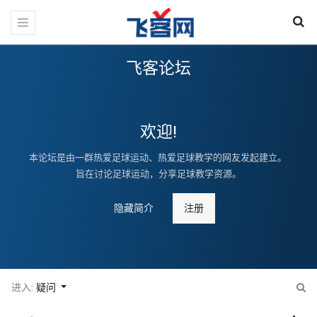
飞客论坛
欢迎!
本论坛是由一群热爱足球运动、热爱足球教学的网友发起建立。
旨在讨论足球运动，分享足球教学资源。
隐藏简介
注册
进入:
疑问