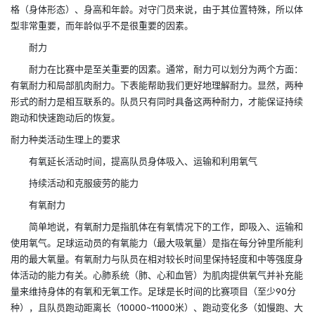
格（身体形态）、身高和年龄。对守门员来说，由于其位置特殊，所以体
型非常重要，而年龄似乎不是很重要的因素。
耐力
耐力在比赛中是至关重要的因素。通常，耐力可以划分为两个方面：
有氧耐力和局部肌肉耐力。下表能帮助我们更好地理解耐力。显然，两种
形式的耐力是相互联系的。队员只有同时具备这两种耐力，才能保证持续
跑动和快速跑动后的恢复。
耐力种类活动生理上的要求
有氧延长活动时间，提高队员身体吸入、运输和利用氧气
持续活动和克服疲劳的能力
有氧耐力
简单地说，有氧耐力是指肌体在有氧情况下的工作，即吸入、运输和
使用氧气。足球运动员的有氧能力（最大吸氧量）是指在每分钟里所能利
用的最大氧量。有氧耐力与队员在相对较长时间里保持轻度和中等强度身
体活动的能力有关。心肺系统（肺、心和血管）为肌肉提供氧气并补充能
量来维持身体的有氧和无氧工作。足球是长时间的比赛项目（至少90分
种），且队员跑动距离长（10000~11000米）、跑动变化多（如慢跑、大