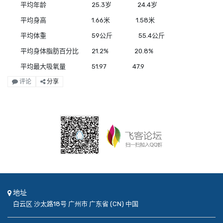
平均年龄 25.3岁 24.4岁
平均身高 1.66米 1.58米
平均体重 59公斤 55.4公斤
平均身体脂肪百分比 21.2% 20.8%
平均最大吸氧量 51.97 47.9
评论
分享
地址
白云区
沙太路18号
广州市
广东省 (CN)
中国