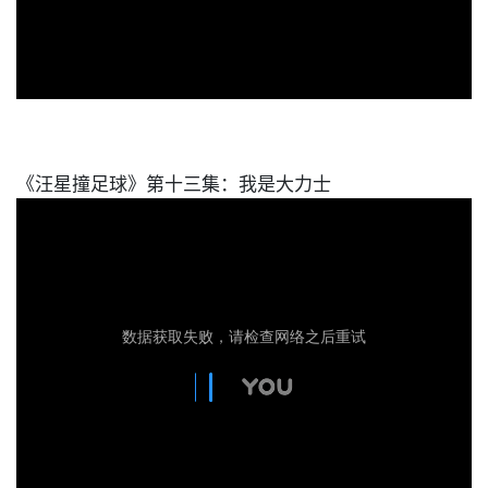
《汪星撞足球》第十三集：我是大力士