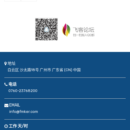
地址
白云区
沙太路18号
广州市
广东省 (CN)
中国
电话
0760-23768200
EMAIL
info@fmker.com
工作 天/时