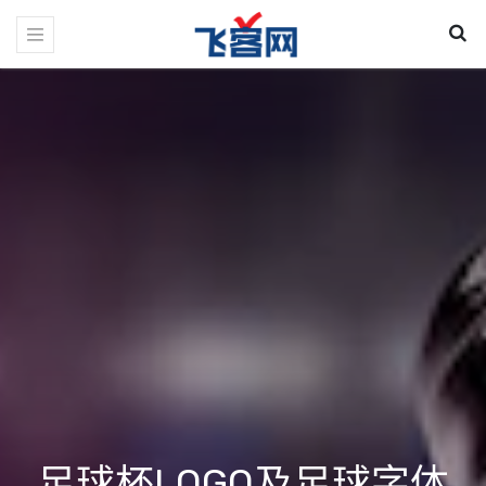
足球杯LOGO及足球字体